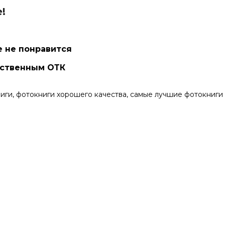
!
е не понравится
бственным ОТК